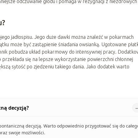
mniejsze odczuwanie głodu i pomaga w rezygnacji z niezdrowych
u?
jego jadłospisu. Jego duże dawki można znaleźć w pokarmach
tku może być zastąpienie śniadania owsianką. Ugotowane płatk
onnik pobudza układ pokarmowy do intensywnej pracy. Dodatk
rzekłada się na lepsze wykorzystanie powierzchni chłonnej
szą sytość po zjedzeniu takiego dania. Jako dodatek warto
ną decyzją?
pontaniczną decyzją. Warto odpowiednio przygotować się do całeg
raz swoje możliwości.