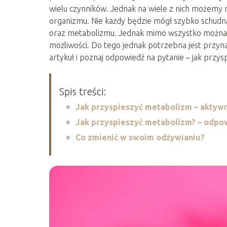
wielu czynników. Jednak na wiele z nich możemy
organizmu. Nie każdy będzie mógł szybko schudną
oraz metabolizmu. Jednak mimo wszystko można 
możliwości. Do tego jednak potrzebna jest przyna
artykuł i poznaj odpowiedź na pytanie – jak przy
Spis treści:
Jak przyspieszyć metabolizm – aktyw
Jak przyspieszyć metabolizm? – odpo
Co zmienić w swoim odżywianiu?