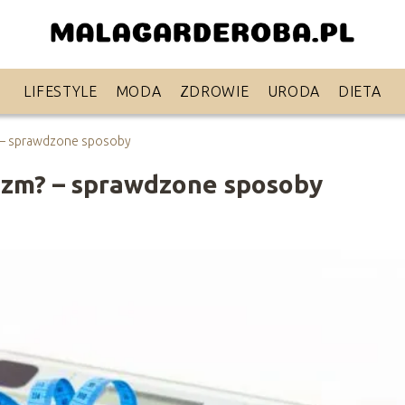
LIFESTYLE
MODA
ZDROWIE
URODA
DIETA
? – sprawdzone sposoby
izm? – sprawdzone sposoby