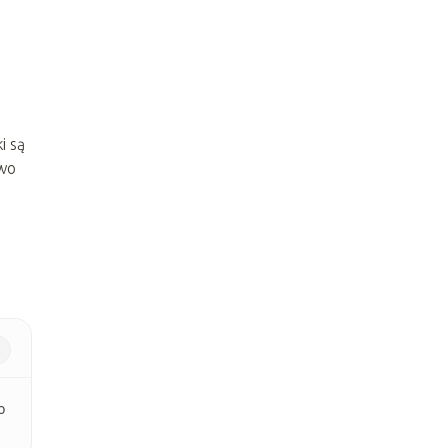
i są
owo
o