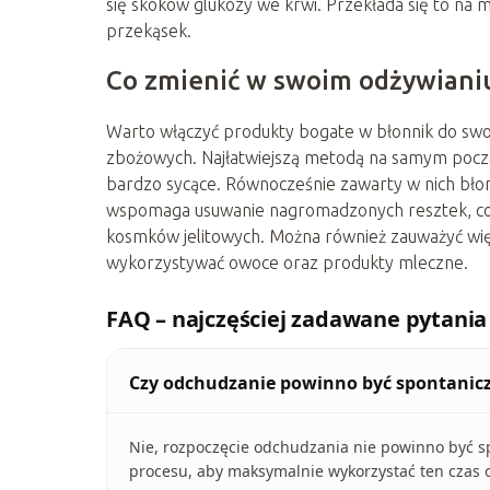
się skoków glukozy we krwi. Przekłada się to na 
przekąsek.
Co zmienić w swoim odżywiani
Warto włączyć produkty bogate w błonnik do swo
zbożowych. Najłatwiejszą metodą na samym począ
bardzo sycące. Równocześnie zawarty w nich bł
wspomaga usuwanie nagromadzonych resztek, co p
kosmków jelitowych. Można również zauważyć więk
wykorzystywać owoce oraz produkty mleczne.
FAQ – najczęściej zadawane pytania
Czy odchudzanie powinno być spontanicz
Nie, rozpoczęcie odchudzania nie powinno być s
procesu, aby maksymalnie wykorzystać ten czas o