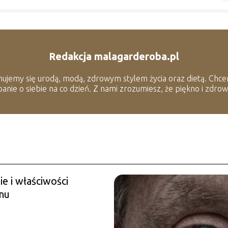
Redakcja malagarderoba.pl
ujemy się urodą, modą, zdrowym stylem życia oraz dietą. Chcem
 dbanie o siebie na co dzień. Z nami zrozumiesz, że piękno i zdr
ie i właściwości
nu