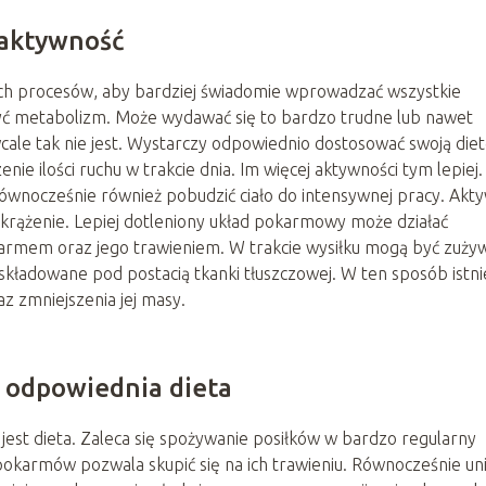
 aktywność
ch procesów, aby bardziej świadomie wprowadzać wszystkie
zyć metabolizm. Może wydawać się to bardzo trudne lub nawet
ale tak nie jest. Wystarczy odpowiednio dostosować swoją die
enie ilości ruchu w trakcie dnia. Im więcej aktywności tym lepiej
równocześnie również pobudzić ciało do intensywnej pracy. Akty
 krążenie. Lepiej dotleniony układ pokarmowy może działać
pokarmem oraz jego trawieniem. W trakcie wysiłku mogą być zuż
ładowane pod postacią tkanki tłuszczowej. W ten sposób istni
z zmniejszenia jej masy.
– odpowiednia dieta
st dieta. Zaleca się spożywanie posiłków w bardzo regularny
pokarmów pozwala skupić się na ich trawieniu. Równocześnie un