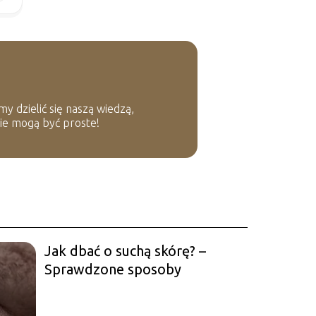
y dzielić się naszą wiedzą,
owie mogą być proste!
Jak dbać o suchą skórę? –
Sprawdzone sposoby